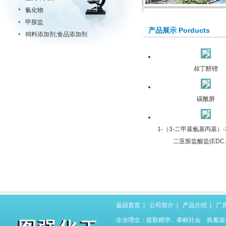
氟化物
甲胺盐
产品展示 Porducts
饲料添加剂;食品添加剂
叔丁醇锂
碳酰肼
1-（3-二甲基氨基丙基）-
二亚胺盐酸盐(EDC.H
返回首页
|
公司简介
|
产品介绍
|
厂
企业理念：提取精华、奉献社会、执着追