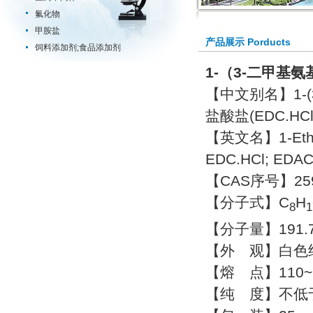
氟化物
甲胺盐
产品展示 Porducts
饲料添加剂;食品添加剂
1-（3-二甲基氨
【中文别名】1-(
盐酸盐(EDC.HCl
【英文名】1-Ethyl-3
EDC.HCl; EDA
【CAS序号】2595
【分子式】C
H
8
1
【分子量】191.
【外 观】白色
【熔 点】110~115
【纯 度】不低于