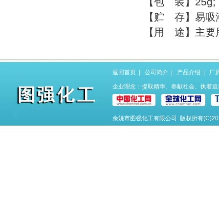
【包 装】25g; 
【贮 存】易吸
【用 途】主要
返回首页
|
公司简介
|
产品介绍
|
厂
企业理念：提取精华、奉献社会、执着追
余姚市图强化工有限公司
版权所有(C)2