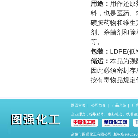
用途：
用作还原
料，也是医药、
磺胺药物和维生
剂、杀菌剂和除
等。
包装：
LDPE(
储运：
本品为强
因此必须密封存
按有毒物品规定
返回首页
|
公司简介
|
产品介绍
|
厂
企业理念：提取精华、奉献社会、执着追
余姚市图强化工有限公司
版权所有(C)2